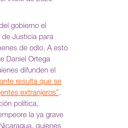
del gobierno el
 de Justicia para
menes de odio. A esto
te Daniel Ortega
uienes difunden el
nte resulta que se
gentes extranjeros”
.
ión política,
 empeore la ya grave
 Nicaragua, quienes