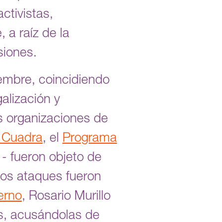
ctivistas,
 a raíz de la
siones.
embre, coincidiendo
galización y
es organizaciones de
 Cuadra
, el
Programa
- fueron objeto de
 Los ataques fueron
erno
, Rosario Murillo
s, acusándolas de