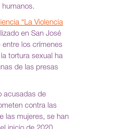
s humanos.
iencia “La Violencia
alizado en San José
 entre los crímenes
a tortura sexual ha
unas de las presas
do acusadas de
cometen contra las
de las mujeres, se han
l inicio de 2020