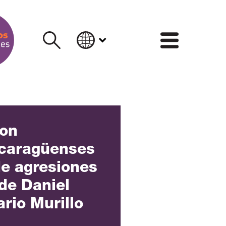
INFORM
con
icaragüenses
de agresiones
de Daniel
rio Murillo