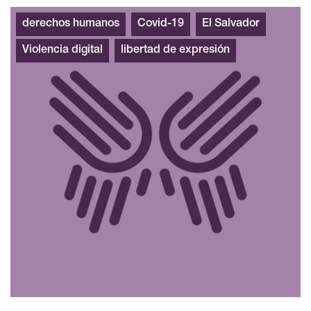
derechos humanos
Covid-19
El Salvador
Violencia digital
libertad de expresión