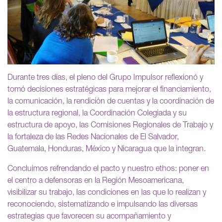
Durante tres días, el pleno del Grupo Impulsor reflexionó y
tomó decisiones estratégicas para mejorar el financiamiento,
la comunicación, la rendición de cuentas y la coordinación de
la estructura regional, la Coordinación Colegiada y su
estructura de apoyo, las Comisiones Regionales de Trabajo y
la fortaleza de las Redes Nacionales de El Salvador,
Guatemala, Honduras, México y Nicaragua que la integran.
Concluimos refrendando el pacto y nuestro ethos: poner en
el centro a defensoras en la Región Mesoamericana,
visibilizar su trabajo, las condiciones en las que lo realizan y
reconociendo, sistematizando e impulsando las diversas
estrategias que favorecen su acompañamiento y