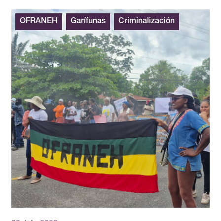
OFRANEH
Garífunas
Criminalización