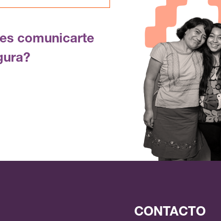
res comunicarte
gura?
CONTACTO