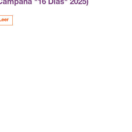
Campaña "16 Días" 2025)
Leer