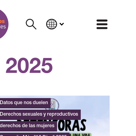
INFORM
 2025
Datos que nos duelen
Derechos sexuales y reproductivos
derechos de las mujeres