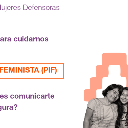
Mujeres Defensoras
para cuidarnos
EMINISTA (PIF)
res comunicarte
gura?