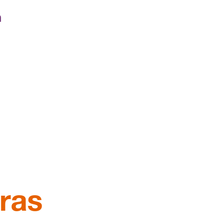
n
ras