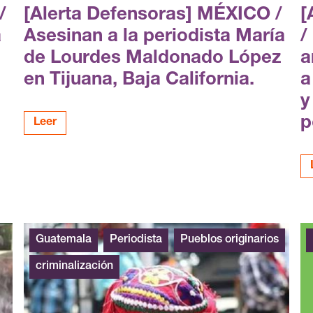
/
[Alerta Defensoras] MÉXICO /
[
a
Asesinan a la periodista María
/
de Lourdes Maldonado López
a
en Tijuana, Baja California.
a
y
p
Leer
Guatemala
Periodista
Pueblos originarios
criminalización