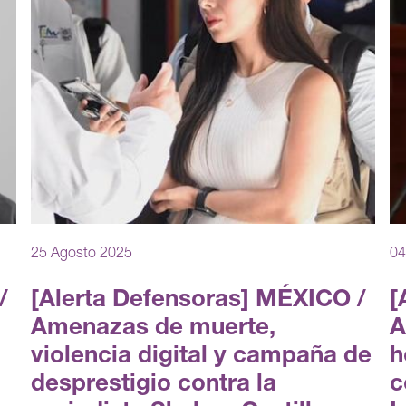
25 Agosto 2025
04
/
[Alerta Defensoras] MÉXICO /
[
Amenazas de muerte,
A
violencia digital y campaña de
h
desprestigio contra la
c