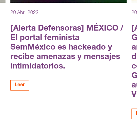
20 Abril 2023
20
[Alerta Defensoras] MÉXICO /
[
El portal feminista
G
SemMéxico es hackeado y
a
recibe amenazas y mensajes
d
intimidatorios.
c
G
a
Leer
V