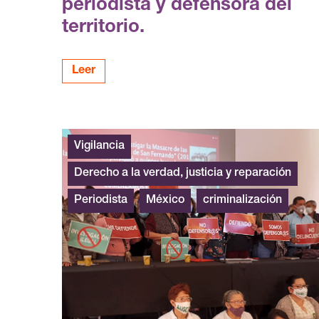
periodista y defensora del
territorio.
Leer
Vigilancia
Derecho a la verdad, justicia y reparación
Periodista
México
criminalización