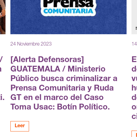
24 Noviembre 2023
14
/
[Alerta Defensoras]
E
n
GUATEMALA / Ministerio
d
Público busca criminalizar a
v
Prensa Comunitaria y Ruda
h
i.
GT en el marco del Caso
d
Toma Usac: Botín Político.
o
c
Leer