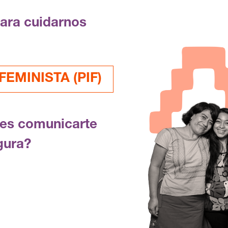
para cuidarnos
EMINISTA (PIF)
res comunicarte
gura?