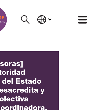
INFORM
nsoras]
toridad
 del Estado
esacredita y
olectiva
coordinadora,