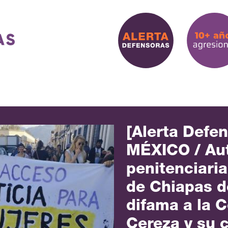
[Alerta Defe
MÉXICO / Au
penitenciaria
de Chiapas d
difama a la C
Cereza y su 