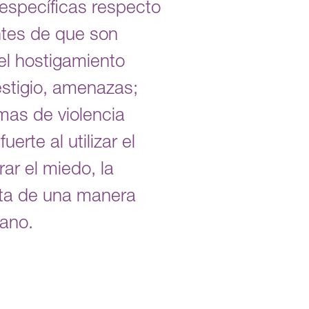
específicas respecto
ntes de que son
l hostigamiento
stigio, amenazas;
rmas de violencia
rte al utilizar el
ar el miedo, la
acta de una manera
cano.