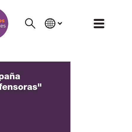
INFORM
paña
fensoras"