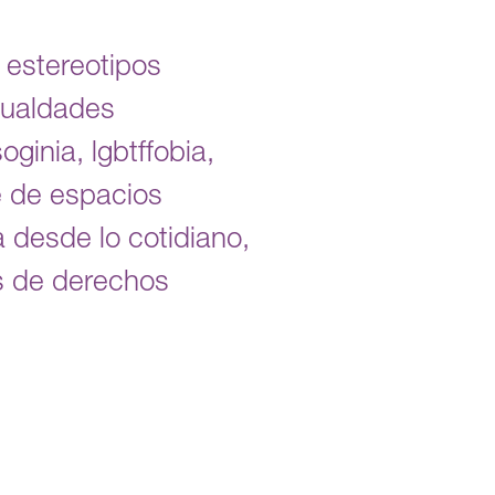
 estereotipos
gualdades
ginia, lgbtffobia,
re de espacios
 desde lo cotidiano,
as de derechos