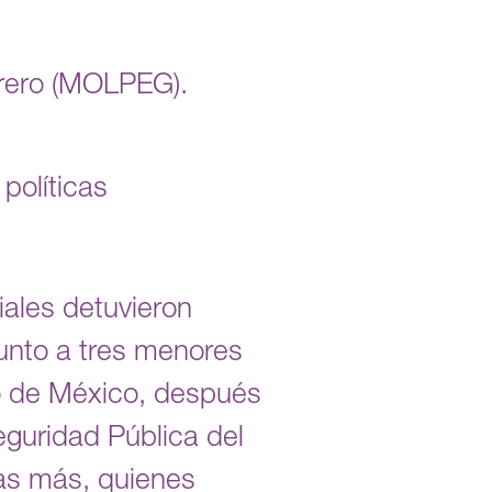
errero (MOLPEG).
políticas
iales detuvieron
junto a tres menores
do de México, después
eguridad Pública del
las más, quienes