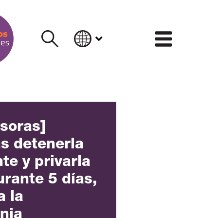
INFORM
nsoras]
s detenerla
te y privarla
urante 5 días,
a la
nia