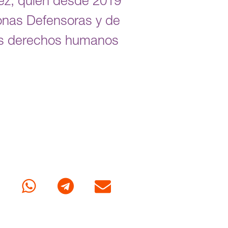
dez, quien desde 2019
onas Defensoras y de
us derechos humanos
cebook
Whatsapp
Telegram
Correo