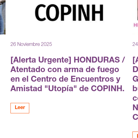
26 Noviembre 2025
24
[Alerta Urgente] HONDURAS /
[
Atentado con arma de fuego
D
en el Centro de Encuentros y
G
Amistad "Utopía" de COPINH.
b
c
N
Leer
C