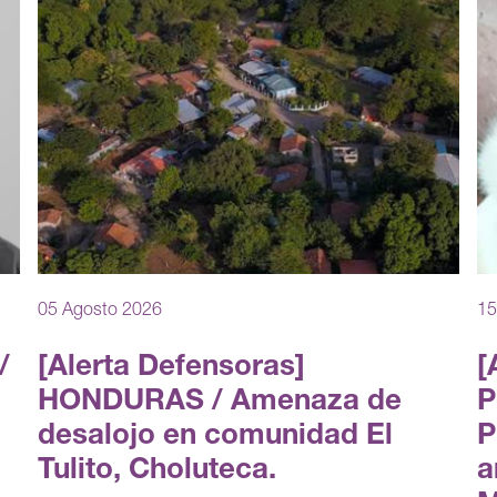
05 Agosto 2026
15
/
[Alerta Defensoras]
[
HONDURAS / Amenaza de
P
desalojo en comunidad El
P
Tulito, Choluteca.
a