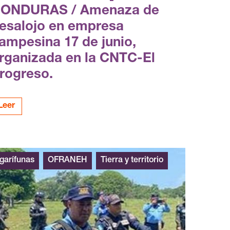
ONDURAS / Amenaza de
esalojo en empresa
ampesina 17 de junio,
rganizada en la CNTC-El
rogreso.
Leer
garífunas
OFRANEH
Tierra y territorio