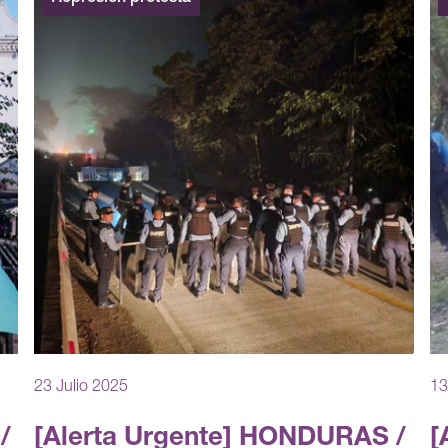
23 Julio 2025
13
/
[Alerta Urgente] HONDURAS /
[