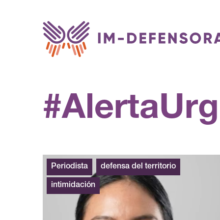
Saltar al contenido
#AlertaUrg
Periodista
defensa del territorio
intimidación