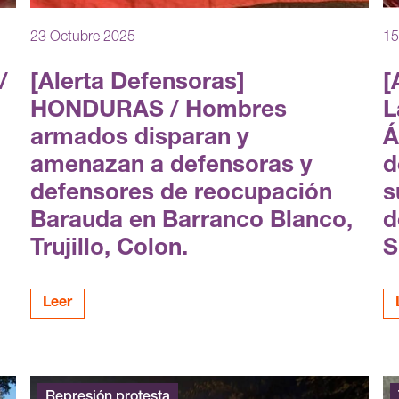
23 Octubre 2025
15
/
[Alerta Defensoras]
[
HONDURAS / Hombres
L
armados disparan y
Á
amenazan a defensoras y
d
defensores de reocupación
s
Barauda en Barranco Blanco,
d
Trujillo, Colon.
S
Leer
Represión protesta