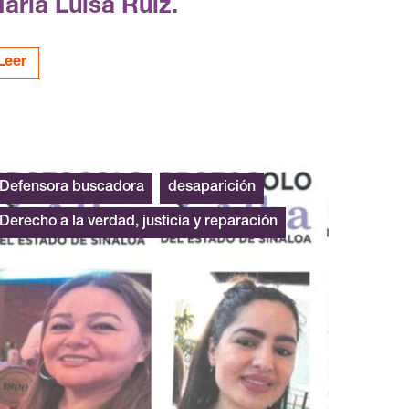
aría Luisa Ruíz.
Leer
Defensora buscadora
desaparición
Derecho a la verdad, justicia y reparación