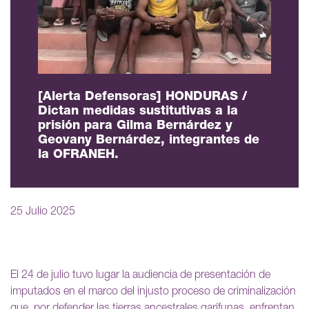
[Alerta Defensoras] HONDURAS /
Dictan medidas sustitutivas a la
prisión para Gilma Bernárdez y
Geovany Bernárdez, integrantes de
la OFRANEH.
25 Julio 2025
El 24 de julio tuvo lugar la audiencia de presentación de
imputados en el marco del injusto proceso de criminalización
que, por defender las tierras ancestrales garífunas, enfrentan