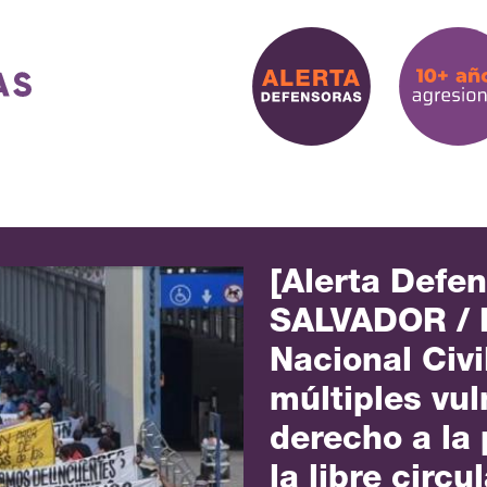
[Alerta Defe
SALVADOR / P
Nacional Civ
múltiples vul
derecho a la 
la libre circu