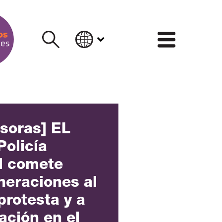
INFORM
nsoras] EL
olicía
il comete
neraciones al
protesta y a
lación en el