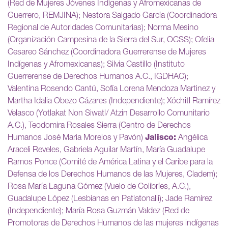
(Red de Mujeres Jóvenes Indígenas y Afromexicanas de
Guerrero, REMJINA); Nestora Salgado García (Coordinadora
Regional de Autoridades Comunitarias); Norma Mesino
(Organización Campesina de la Sierra del Sur, OCSS); Ofelia
Cesareo Sánchez (Coordinadora Guerrerense de Mujeres
Indígenas y Afromexicanas); Silvia Castillo (Instituto
Guerrerense de Derechos Humanos A.C., IGDHAC);
Valentina Rosendo Cantú, Sofía Lorena Mendoza Martinez y
Martha Idalia Obezo Cázares (Independiente); Xóchitl Ramírez
Velasco (Yotlakat Non Siwatl/ Atzin Desarrollo Comunitario
A.C.), Teodomira Rosales Sierra (Centro de Derechos
Humanos José Maria Morelos y Pavón)
Jalisco:
Angélica
Araceli Reveles, Gabriela Aguilar Martín, María Guadalupe
Ramos Ponce (Comité de América Latina y el Caribe para la
Defensa de los Derechos Humanos de las Mujeres, Cladem);
Rosa María Laguna Gómez (Vuelo de Colibríes, A.C.),
Guadalupe López (Lesbianas en Patlatonalli); Jade Ramírez
(Independiente); María Rosa Guzmán Valdez (Red de
Promotoras de Derechos Humanos de las mujeres indígenas