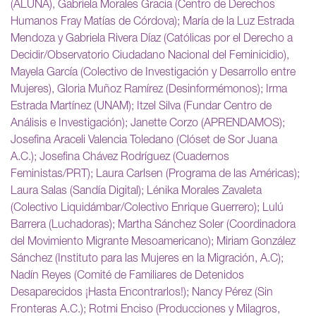
(ALUNA), Gabriela Morales Gracia (Centro de Derechos
Humanos Fray Matías de Córdova); María de la Luz Estrada
Mendoza y Gabriela Rivera Díaz (Católicas por el Derecho a
Decidir/Observatorio Ciudadano Nacional del Feminicidio),
Mayela García (Colectivo de Investigación y Desarrollo entre
Mujeres), Gloria Muñoz Ramírez (Desinformémonos); Irma
Estrada Martínez (UNAM); Itzel Silva (Fundar Centro de
Análisis e Investigación); Janette Corzo (APRENDAMOS);
Josefina Araceli Valencia Toledano (Clóset de Sor Juana
A.C.); Josefina Chávez Rodríguez (Cuadernos
Feministas/PRT); Laura Carlsen (Programa de las Américas);
Laura Salas (Sandía Digital); Lénika Morales Zavaleta
(Colectivo Liquidámbar/Colectivo Enrique Guerrero); Lulú
Barrera (Luchadoras); Martha Sánchez Soler (Coordinadora
del Movimiento Migrante Mesoamericano); Miriam González
Sánchez (Instituto para las Mujeres en la Migración, A.C);
Nadín Reyes (Comité de Familiares de Detenidos
Desaparecidos ¡Hasta Encontrarlos!); Nancy Pérez (Sin
Fronteras A.C.); Rotmi Enciso (Producciones y Milagros,