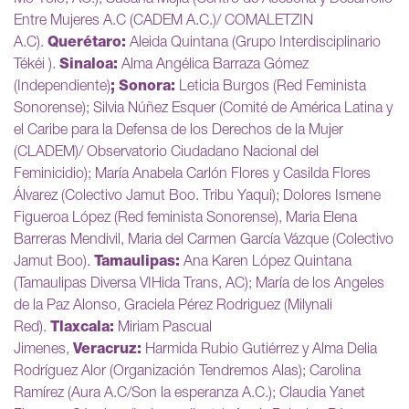
Entre Mujeres A.C (CADEM A.C.)/ COMALETZIN
A.C).
Querétaro:
Aleida Quintana (Grupo Interdisciplinario
Tékéi ).
Sinaloa:
Alma Angélica Barraza Gómez
(Independiente)
;
Sonora:
Leticia Burgos (Red Feminista
Sonorense); Silvia Núñez Esquer (Comité de América Latina y
el Caribe para la Defensa de los Derechos de la Mujer
(CLADEM)/ Observatorio Ciudadano Nacional del
Feminicidio); María Anabela Carlón Flores y Casilda Flores
Álvarez (Colectivo Jamut Boo. Tribu Yaqui); Dolores Ismene
Figueroa López (Red feminista Sonorense), Maria Elena
Barreras Mendivil, Maria del Carmen García Vázque (Colectivo
Jamut Boo).
Tamaulipas:
Ana Karen López Quintana
(Tamaulipas Diversa VIHida Trans, AC); María de los Angeles
de la Paz Alonso, Graciela Pérez Rodriguez (Milynali
Red).
Tlaxcala:
Miriam Pascual
Jimenes,
Veracruz:
Harmida Rubio Gutiérrez y Alma Delia
Rodríguez Alor (Organización Tendremos Alas); Carolina
Ramírez (Aura A.C/Son la esperanza A.C.); Claudia Yanet