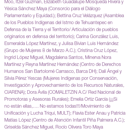
Moo, Itzel Guzman, Elizabeth Guadalupe Mosqueda Rivera y
Yésica Sánchez Maya (Consorcio para el Diálogo
Parlamentario y Equidad.); Bettina Cruz Velázquez (Asamblea
de los Pueblos Indígenas del Istmo de Tehuantepec en
Defensa de la Tierra y el Territorio/ Articulación de pueblos
originarios en defensa del territorio); Carina González Luis,
Esmeralda López Martínez, y Julisa Bivian Luis Hernández
(Grupo de Mujeres 8 de Marzo A.C.); Cristina Cruz López,
Ingrid López Miguel, Magdalena Santos, Minerva Nora
Martínez y Reyna Martínez Hernández (Centro de Derechos
Humanos San Bartolomé Carrasco, Barca DH); Dalí Ángel y
Silvia Pérez Yescas (Mujeres Indígenas por Conservación,
Investigación y Aprovechamiento de los Recursos Naturales,
CIARENA); Dora Ávila (COMALETZIN A.C/ Red Nacional de
Promotoras y Asesoras Rurales); Emelia Ortiz García (¡¡¡Si
no están ellas,…. No estamos todas!!!/Movimiento de
Unificación y Lucha Triqui, MULT); Flavia Ester Anau y Patricia
Matías López (Centro de Atención Infantil Piña Palmera A.C.);
Griselda Sánchez Miguel, Rocío Olivera Toro Maya