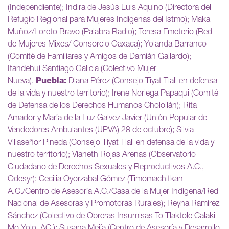
(Independiente); Indira de Jesús Luis Aquino (Directora del
Refugio Regional para Mujeres Indígenas del Istmo); Maka
Muñoz/Loreto Bravo (Palabra Radio); Teresa Emeterio (Red
de Mujeres Mixes/ Consorcio Oaxaca); Yolanda Barranco
(Comité de Familiares y Amigos de Damián Gallardo);
Itandehui Santiago Galicia (Colectivo Mujer
Nueva).
Puebla:
Diana Pérez (Consejo Tiyat Tlali en defensa
de la vida y nuestro territorio); Irene Noriega Papaqui (Comité
de Defensa de los Derechos Humanos Cholollán); Rita
Amador y María de la Luz Galvez Javier (Unión Popular de
Vendedores Ambulantes (UPVA) 28 de octubre); Silvia
Villaseñor Pineda (Consejo Tiyat Tlali en defensa de la vida y
nuestro territorio); Vianeth Rojas Arenas (Observatorio
Ciudadano de Derechos Sexuales y Reproductivos A.C.,
Odesyr); Cecilia Oyorzabal Gómez (Timomachitkan
A.C./Centro de Asesoría A.C./Casa de la Mujer Indígena/Red
Nacional de Asesoras y Promotoras Rurales); Reyna Ramírez
Sánchez (Colectivo de Obreras Insumisas To Tlaktole Calaki
Mo Yolo, AC.); Susana Mejía (Centro de Asesoría y Desarrollo