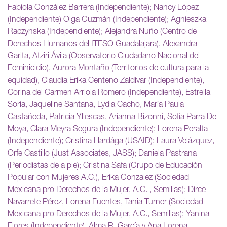
Fabiola González Barrera (Independiente); Nancy López
(Independiente) Olga Guzmán (Independiente); Agnieszka
Raczynska (Independiente); Alejandra Nuño (Centro de
Derechos Humanos del ITESO Guadalajara), Alexandra
Garita, Atziri Ávila (Observatorio Ciudadano Nacional del
Feminicidio), Aurora Montaño (Territorios de cultura para la
equidad), Claudia Erika Centeno Zaldívar (Independiente),
Corina del Carmen Arriola Romero (Independiente), Estrella
Soria, Jaqueline Santana, Lydia Cacho, María Paula
Castañeda, Patricia Yllescas, Arianna Bizonni, Sofia Parra De
Moya, Clara Meyra Segura (Independiente); Lorena Peralta
(Independiente); Cristina Hardága (USAID); Laura Velázquez,
Orfe Castillo (Just Associates, JASS); Daniela Pastrana
(Periodistas de a pie); Cristina Safa (Grupo de Educación
Popular con Mujeres A.C.), Erika Gonzalez (Sociedad
Mexicana pro Derechos de la Mujer, A.C. , Semillas); Dirce
Navarrete Pérez, Lorena Fuentes, Tania Turner (Sociedad
Mexicana pro Derechos de la Mujer, A.C., Semillas); Yanina
Flores (Independiente), Alma R. García y Ana Lorena