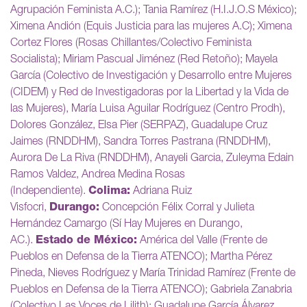
Agrupación Feminista A.C.); Tania Ramírez (H.I.J.O.S México);
Ximena Andión (Equis Justicia para las mujeres A.C); Ximena
Cortez Flores (Rosas Chillantes/Colectivo Feminista
Socialista); Miriam Pascual Jiménez (Red Retoño); Mayela
García (Colectivo de Investigación y Desarrollo entre Mujeres
(CIDEM) y Red de Investigadoras por la Libertad y la Vida de
las Mujeres), María Luisa Aguilar Rodríguez (Centro Prodh),
Dolores González, Elsa Pier (SERPAZ), Guadalupe Cruz
Jaimes (RNDDHM), Sandra Torres Pastrana (RNDDHM),
Aurora De La Riva (RNDDHM), Anayeli Garcia, Zuleyma Edain
Ramos Valdez, Andrea Medina Rosas
(Independiente).
Colima:
Adriana Ruiz
Visfocri,
Durango:
Concepción Félix Corral y Julieta
Hernández Camargo (Sí Hay Mujeres en Durango,
AC.).
Estado de México:
América del Valle (Frente de
Pueblos en Defensa de la Tierra ATENCO); Martha Pérez
Pineda, Nieves Rodríguez y María Trinidad Ramírez (Frente de
Pueblos en Defensa de la Tierra ATENCO); Gabriela Zanabria
(Colectivo Las Voces de Lilith); Guadalupe García Álvarez