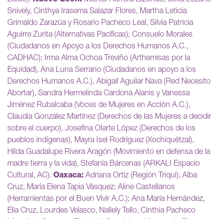
Snively, Cinthya Irasema Salazar Flores, Martha Leticia
Grimaldo Zarazúa y Rosario Pacheco Leal, Silvia Patricia
Aguirre Zurita (Alternativas Pacíficas); Consuelo Morales
(Ciudadanos en Apoyo a los Derechos Humanos A.C.,
CADHAC); Irma Alma Ochoa Treviño (Arthemisas por la
Equidad), Ana Luna Serrano (Ciudadanos en apoyo a los
Derechos Humanos A.C.), Abigail Aguilar Nava (Red Necesito
Abortar), Sandra Hermelinda Cardona Alanis y Vanessa
Jiménez Rubalcaba (Voces de Mujeres en Acción A.C.),
Claudia González Martínez (Derechos de las Mujeres a decidir
sobre el cuerpo), Josefina Olarte López (Derechos de los
pueblos indígenas), Mayra Isel Rodríguez (Xochiquétzal),
Hilda Guadalupe Rivera Aragón (Movimiento en defensa de la
madre tierra y la vida), Stefanía Bárcenas (ARKALI Espacio
Cultural, AC).
Oaxaca:
Adriana Ortiz (Región Triqui); Alba
Cruz, María Elena Tapia Vásquez; Aline Castellanos
(Herramientas por el Buen Vivir A.C.); Ana María Hernández,
Elia Cruz, Lourdes Velasco, Nallely Tello, Cinthia Pacheco