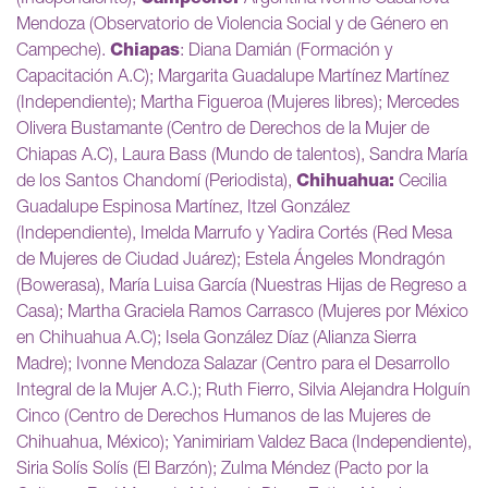
Mendoza (Observatorio de Violencia Social y de Género en
Campeche).
Chiapas
: Diana Damián (Formación y
Capacitación A.C); Margarita Guadalupe Martínez Martínez
(Independiente); Martha Figueroa (Mujeres libres); Mercedes
Olivera Bustamante (Centro de Derechos de la Mujer de
Chiapas A.C), Laura Bass (Mundo de talentos), Sandra María
de los Santos Chandomí (Periodista),
Chihuahua:
Cecilia
Guadalupe Espinosa Martínez, Itzel González
(Independiente), Imelda Marrufo y Yadira Cortés (Red Mesa
de Mujeres de Ciudad Juárez); Estela Ángeles Mondragón
(Bowerasa), María Luisa García (Nuestras Hijas de Regreso a
Casa); Martha Graciela Ramos Carrasco (Mujeres por México
en Chihuahua A.C); Isela González Díaz (Alianza Sierra
Madre); Ivonne Mendoza Salazar (Centro para el Desarrollo
Integral de la Mujer A.C.); Ruth Fierro, Silvia Alejandra Holguín
Cinco (Centro de Derechos Humanos de las Mujeres de
Chihuahua, México); Yanimiriam Valdez Baca (Independiente),
Siria Solís Solís (El Barzón); Zulma Méndez (Pacto por la