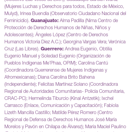
(Mujeres Luchas y Derechos para todos, Estado de México,
Mulyd), Irinea Buendía (Observatorio Ciudadano Nacional del
Feminicidio).
Guanajuato:
Alma Padilla (Nima Centro de
Protección de Derechos Humanos de Niñas, Niños y
Adolescentes); Ángeles López (Centro de Derechos
Humanos Victoria Diez A.C.); Georgina Vargas Vera; Verónica
Cruz (Las Libres).
Guerrero:
Andrea Eugenio, Obtilia
Eugenio Manuel y Soledad Eugenio (Organización de
Pueblos Indígenas Me’Phaa, OPIM); Carolina Cantú
(Coordinadora Guerrerense de Mujeres Indígenas y
Afromexicanas); Diana Carolina Brito Bahena
(Independiente); Felicitas Martínez Solano (Coordinadora
Regional de Autoridades Comunitarias- Policía Comunitaria,
CRAC-PC); Hermelinda Tiburcio (Kinal Antzetik); Ixchel
Carrasco (Enlace, Comunicación y Capacitación); Fabiola
Lizeth Mancilla Castillo; Matilde Pérez Romero (Centro
Regional de Defensa de Derechos Humanos José María
Morelos y Pavón en Chilapa de Álvarez); María Maciel Paulino