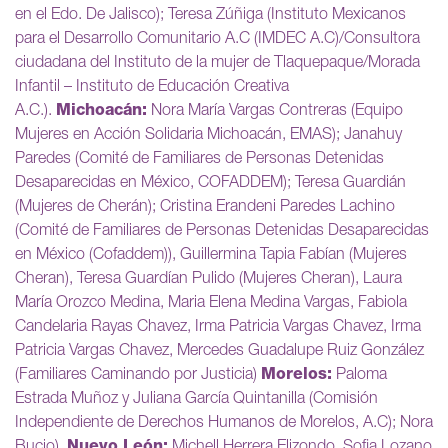
en el Edo. De Jalisco); Teresa Zúñiga (Instituto Mexicanos
para el Desarrollo Comunitario A.C (IMDEC A.C)/Consultora
ciudadana del Instituto de la mujer de Tlaquepaque/Morada
Infantil – Instituto de Educación Creativa
A.C.).
Michoacán:
Nora María Vargas Contreras (Equipo
Mujeres en Acción Solidaria Michoacán, EMAS); Janahuy
Paredes (Comité de Familiares de Personas Detenidas
Desaparecidas en México, COFADDEM); Teresa Guardián
(Mujeres de Cherán); Cristina Erandeni Paredes Lachino
(Comité de Familiares de Personas Detenidas Desaparecidas
en México (Cofaddem)), Guillermina Tapia Fabían (Mujeres
Cheran), Teresa Guardían Pulido (Mujeres Cheran), Laura
María Orozco Medina, Maria Elena Medina Vargas, Fabiola
Candelaria Rayas Chavez, Irma Patricia Vargas Chavez, Irma
Patricia Vargas Chavez, Mercedes Guadalupe Ruiz González
(Familiares Caminando por Justicia)
Morelos:
Paloma
Estrada Muñoz y Juliana García Quintanilla (Comisión
Independiente de Derechos Humanos de Morelos, A.C); Nora
Bucio).
Nuevo León:
Michell Herrera Elizondo, Sofia Lozano