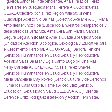
Figueroa Sánchez (Independiente); Anaís Palacios Pérez
(Familiares en búsqueda María Herrera A.C/Xochiquetzal
CESAL/Colectivo por la Paz Región Xalapa), Jimena
Guadalupe Adelito Vio Salinas (Colectivo Akelarre A.C.), Maria
Antonieta Muñoz Roa (Buscando a nuestros desaparecios y
desaparecidas Veracruz), Alma Celia San Martin, Sandra
Segura Segura.
Yucatán:
Amelia Guadalupe Ojeda Sosa
(Unidad de Atención Sicológica, Sexológica y Educativa para
el Crecimiento Personal, A.C., UNASSE); Sandra Peniche
(Servicios Humanitarios en Salud Sexual y Reproductiva);
Adelaida Salas Salazar y Ligia Canto Lugo (Ni Una Más),
Nelsy Marisela Ku Chay (CADIN), Hila Pérez Chavez,
(Servicios Humanitarios en Salud Sexual y Reproductiva),
Maria Candelaria May Novelo (Centro Cultural y de Derechos
Humanos Casa Colibri), Pamela Arceo Díaz (Servicio,
Educación, Sexualidad y Salud SEEDSSA A.C.), Brenda
Berenice Ortíz Rodríguez (Reflexión y Acción Feminista).