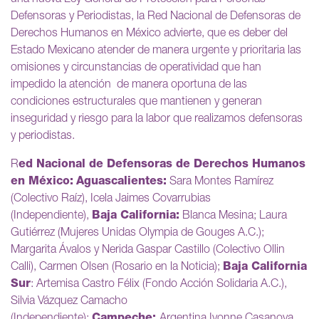
Defensoras y Periodistas, la Red Nacional de Defensoras de
Derechos Humanos en México advierte, que es deber del
Estado Mexicano atender de manera urgente y prioritaria las
omisiones y circunstancias de operatividad que han
impedido la atención de manera oportuna de las
condiciones estructurales que mantienen y generan
inseguridad y riesgo para la labor que realizamos defensoras
y periodistas.
R
ed Nacional de Defensoras de Derechos Humanos
en México:
Aguascalientes:
Sara Montes Ramírez
(Colectivo Raíz), Icela Jaimes Covarrubias
(Independiente),
Baja California:
Blanca Mesina; Laura
Gutiérrez (Mujeres Unidas Olympia de Gouges A.C.);
Margarita Ávalos y Nerida Gaspar Castillo (Colectivo Ollin
Calli), Carmen Olsen (Rosario en la Noticia);
Baja California
Sur
: Artemisa Castro Félix (Fondo Acción Solidaria A.C.),
Silvia Vázquez Camacho
(Independiente);
Campeche:
Argentina Ivonne Casanova