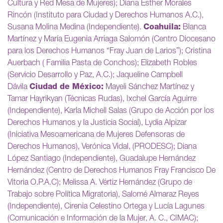
Cultura y Red Mesa de Mujeres); Diana Esther Morales
Rincón (Instituto para Ciudad y Derechos Humanos A.C.),
Susana Molina Medina (Independiente).
Coahuila:
Blanca
Martínez y María Eugenia Arriaga Salomón (Centro Diocesano
para los Derechos Humanos “Fray Juan de Larios”); Cristina
Auerbach ( Familia Pasta de Conchos); Elizabeth Robles
(Servicio Desarrollo y Paz, A.C.); Jaqueline Campbell
Dávila
Ciudad de México:
Mayeli Sánchez Martínez y
Tamar Hayrikyan (Técnicas Rudas), Ixchel García Aguirre
(Independiente), Karla Michell Salas (Grupo de Acción por los
Derechos Humanos y la Justicia Social), Lydia Alpizar
(Iniciativa Mesoamericana de Mujeres Defensoras de
Derechos Humanos), Verónica Vidal, (PRODESC); Diana
López Santiago (Independiente), Guadalupe Hernández
Hernández (Centro de Derechos Humanos Fray Francisco De
Vitoria O.P.A.C); Melissa A. Vértiz Hernández (Grupo de
Trabajo sobre Política Migratoria), Salomé Almaraz Reyes
(Independiente), Cirenia Celestino Ortega y Lucía Lagunes
(Comunicación e Información de la Mujer, A. C., CIMAC);