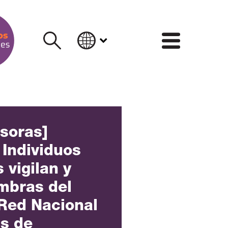
INFORM
nsoras]
Individuos
 vigilan y
mbras del
 Red Nacional
s de