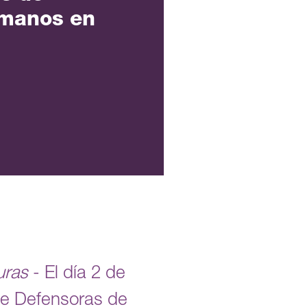
manos en
uras
- El día 2 de
e Defensoras de