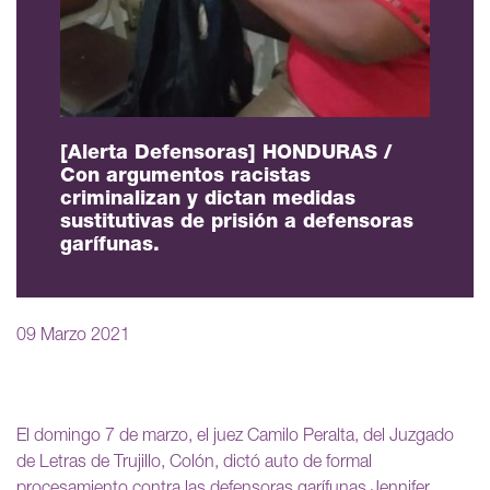
[Alerta Defensoras] HONDURAS /
Con argumentos racistas
criminalizan y dictan medidas
sustitutivas de prisión a defensoras
garífunas.
09 Marzo 2021
El domingo 7 de marzo, el juez Camilo Peralta, del Juzgado
de Letras de Trujillo, Colón, dictó auto de formal
procesamiento contra las defensoras garífunas Jennifer