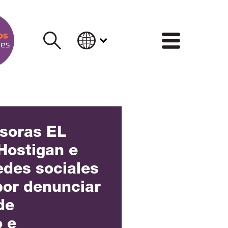
INFORM
soras EL
Hostigan e
edes sociales
por denunciar
de
 e