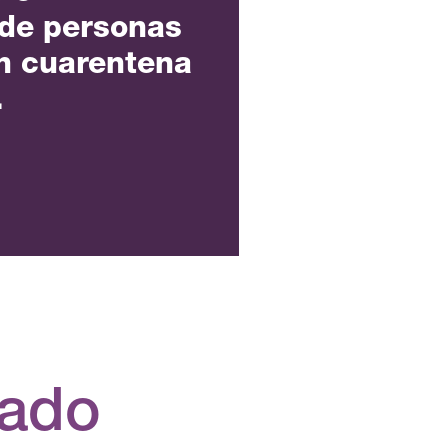
 de personas
n cuarentena
.
rado