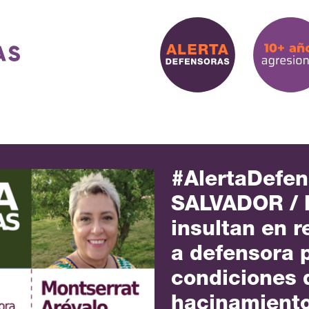
#AlertaDefen
SALVADOR / 
insultan en r
a defensora 
condiciones 
hacinamiento