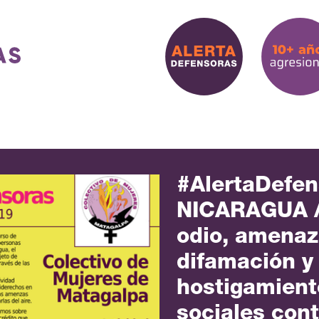
#AlertaDefen
NICARAGUA /
odio, amenaz
difamación y
hostigamient
sociales cont