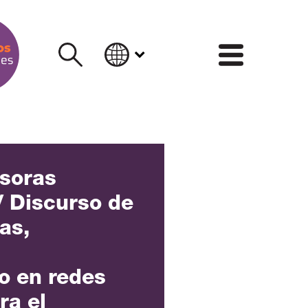
INFORM
soras
 Discurso de
as,
o en redes
ra el