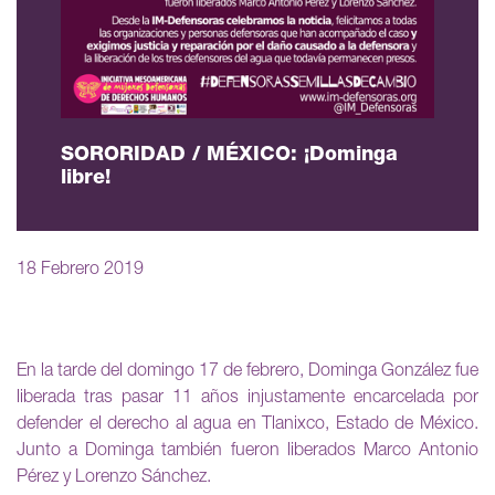
SORORIDAD / MÉXICO: ¡Dominga
libre!
18 Febrero 2019
En la tarde del domingo 17 de febrero, Dominga González fue
liberada tras pasar 11 años injustamente encarcelada por
defender el derecho al agua en Tlanixco, Estado de México.
Junto a Dominga también fueron liberados Marco Antonio
Pérez y Lorenzo Sánchez.