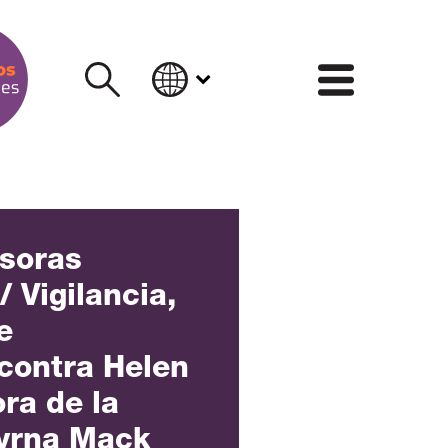
INFORM
soras
Vigilancia,
e
 contra Helen
ra de la
yrna Mack