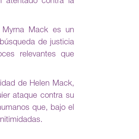
 atentado contra la
ón Myrna Mack es un
 búsqueda de justicia
oces relevantes que
ridad de Helen Mack,
ier ataque contra su
humanos que, bajo el
initimidadas.