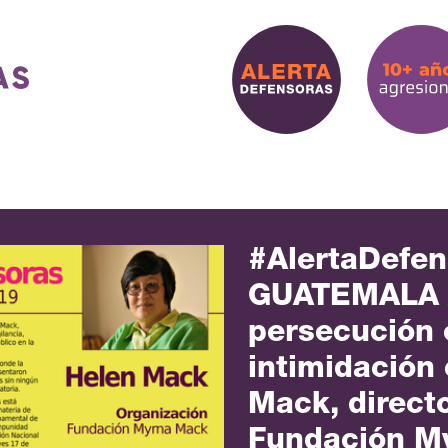
#AlertaDefen
GUATEMALA / 
persecución 
intimidación
Mack, directo
Fundación M