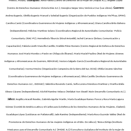
México, Mulyd).
Guanajuato:
Alma Padilla (Centro de Derechos de la Mujer de Chiapas A.C); Ángeles López
(Centro de Derechos Humanos Victoria Diez A.C.); Georgina Vargas Vera; Verónica Cruz (Las Libres).
Guerrero:
Andrea Eugenio, Obtilia Eugenio Manuel y Soledad Eugenio (Organización de Pueblos Indígenas Me'Phaa, OPIM);
Carolina Cantú (Coordinadora Guerrerense de Mujeres Indígenas y Afromexicanas); Diana Carolina Brito Bahena
(Independiente); Felicitas Martínez Solano (Coordinadora Regional de Autoridades Comunitarias- Policía
Comunitaria, CRAC-PC); Hermelinda Tiburcio (Kinal Antzetik); Ixchel Carrasco (Enlace, Comunicación y
Capacitación); Fabiola Lizeth Mancilla Castillo; Matilde Pérez Romero (Centro Regional de Defensa de Derechos
Humanos José María Morelos y Pavón en Chilapa de Álvarez); María Maciel Paulino (Red de Mujeres Jóvenes
Indígenas y Afromexicanas de Guerrero, REMJINA); Nestora Salgado García (Coordinadora Regional de Autoridades
Comunitarias); Norma Mesino (Organización Campesina de la Sierra del Sur, OCSS); Ofelia Cesareo Sánchez
(Coordinadora Guerrerense de Mujeres Indígenas y Afromexicanas); Silvia Castillo (Instituto Guerrerense de
Derechos Humanos A.C., IGDHAC); Valentina Rosendo Cantú, Sofía Lorena Mendoza Martinez y Martha Idalia
Obezo Cázares (Independiente); Xóchitl Ramírez Velasco (Yotlakat Non Siwatl/ Atzin Desarrollo Comunitario A.C.).
Jalisco:
Angélica Araceli Reveles, Gabriela Aguilar Martín, María Guadalupe Ramos Ponce y Rosa María Laguna
Gómez (Comité de América Latina y el Caribe para la Defensa de los Derechos Humanos de las Mujeres, Cladem);
Guadalupe López (Lesbianas en Patlatonalli); Jade Ramírez (Independiente); María Rosa Guzmán Valdez (Red de
Promotoras de Derechos Humanos de las mujeres indígenas en el Edo. De Jalisco); Teresa Zúñiga (Instituto
Mexicanos para el Desarrollo Comunitario A.C (IMDEC A.C)/Consultora ciudadana del Instituto de la mujer de