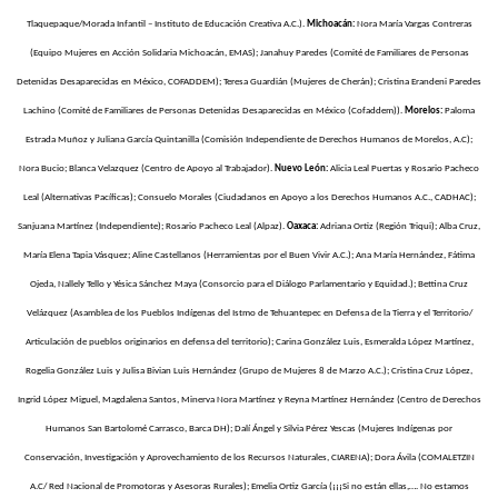
Tlaquepaque/Morada Infantil – Instituto de Educación Creativa A.C.).
Michoacán:
Nora María Vargas Contreras
(Equipo Mujeres en Acción Solidaria Michoacán, EMAS); Janahuy Paredes (Comité de Familiares de Personas
Detenidas Desaparecidas en México, COFADDEM); Teresa Guardián (Mujeres de Cherán); Cristina Erandeni Paredes
Lachino (Comité de Familiares de Personas Detenidas Desaparecidas en México (Cofaddem)).
Morelos:
Paloma
Estrada Muñoz y Juliana García Quintanilla (Comisión Independiente de Derechos Humanos de Morelos, A.C);
Nora Bucio; Blanca Velazquez (Centro de Apoyo al Trabajador).
Nuevo León:
Alicia Leal Puertas y Rosario Pacheco
Leal (Alternativas Pacíficas); Consuelo Morales (Ciudadanos en Apoyo a los Derechos Humanos A.C., CADHAC);
Sanjuana Martínez (Independiente); Rosario Pacheco Leal (Alpaz).
Oaxaca:
Adriana Ortiz (Región Triqui); Alba Cruz,
María Elena Tapia Vásquez; Aline Castellanos (Herramientas por el Buen Vivir A.C.); Ana María Hernández, Fátima
Ojeda, Nallely Tello y Yésica Sánchez Maya (Consorcio para el Diálogo Parlamentario y Equidad.); Bettina Cruz
Velázquez (Asamblea de los Pueblos Indígenas del Istmo de Tehuantepec en Defensa de la Tierra y el Territorio/
Articulación de pueblos originarios en defensa del territorio); Carina González Luis, Esmeralda López Martínez,
Rogelia González Luis y Julisa Bivian Luis Hernández (Grupo de Mujeres 8 de Marzo A.C.); Cristina Cruz López,
Ingrid López Miguel, Magdalena Santos, Minerva Nora Martínez y Reyna Martínez Hernández (Centro de Derechos
Humanos San Bartolomé Carrasco, Barca DH); Dalí Ángel y Silvia Pérez Yescas (Mujeres Indígenas por
Conservación, Investigación y Aprovechamiento de los Recursos Naturales, CIARENA); Dora Ávila (COMALETZIN
A.C/ Red Nacional de Promotoras y Asesoras Rurales); Emelia Ortiz García (¡¡¡Si no están ellas,…. No estamos