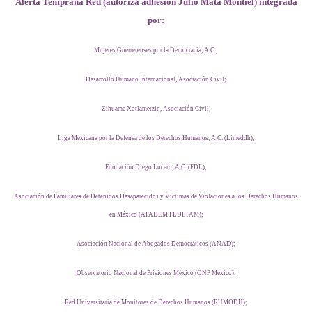
Alerta Temprana Red (autoriza adhesión Julio Mata Montiel) integrada
por:
Mujeres Guerrerenses por la Democracia, A.C.;
Desarrollo Humano Internacional, Asociación Civil;
Zihuame Xotlametzin, Asociación Civil;
Liga Mexicana por la Defensa de los Derechos Humanos, A.C. (Limeddh);
Fundación Diego Lucero, A.C. (FDL);
Asociación de Familiares de Detenidos Desaparecidos y Víctimas de Violaciones a los Derechos Humanos
en México (AFADEM FEDEFAM);
Asociación Nacional de Abogados Democráticos (ANAD);
Observatorio Nacional de Prisiones México (ONP México);
Red Universitaria de Monitores de Derechos Humanos (RUMODH);