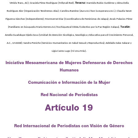
VIHida Trans, AC); Graciela Pérez Rodriguez (Milynali Red).
Veracruz:
Harmida Rubio Gutiérrez y Alma Delia
Rodríguez Alor (Organización Tendremos Alas); Carolina Ramírez (Aura A.C/Son la esperanza A.C.); Claudia Yanet
Figueroa Sánchez (Independiente); Montserrat Díaz (Coordinadora de Feministas de Jalapa); Anaís Palacios Pérez
(Familiares en búsqueda María Herrera A.C/Xochiquetzal CESAL/Colectivo por la Paz Región Xalapa).
Yucatán:
Amelia Guadalupe Ojeda Sosa (Unidad de Atención Sicológica, Sexológica y Educativa para el Crecimiento Personal,
A.C., UNASSE); Sandra Peniche (Servicios Humanitarios en Salud Sexual y Reproductiva); Adelaida Salas Salazar y
Ligia Canto Lugo (Ni Una Más).
Iniciativa Mesoamericana de Mujeres Defensoras de Derechos
Humanos
Comunicación e Información de la Mujer
Red Nacional de Periodistas
Artículo 19
Red Internacional de Periodistas con Visión de Género