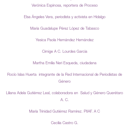
Verónica Espinosa, reportera de Proceso
Elsa Ángeles Vera, periodista y activista en Hidalgo
Maria Guadalupe Pérez López de Tabasco
Yesica Paola Hernández Hernández
Cimige A C. Lourdes Garcia
Martha Emilia Neri Esqueda, ciudadana
Rocío Islas Huerta integrante de la Red Internacional de Periodistas de
Género
Liliana Adela Gutiérrez Leal, colaboradora en Salud y Género Querétaro
A. C.
María Trinidad Gutiérrez Ramírez. PIIAF. A C
Cecilia Castro G.