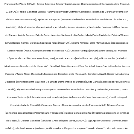
Francisco De Vitoria O.P.A.C); Cirenia Celestino Ortega y Lucía Lagunes (Comunicación e Información de la Mujer, A.
C., CIMAC); Fabiola González Barrera; Nancy López y Olga Guzmán (Comisión Mexicana de Defensa y Promoción
de los Derechos Humanos); Agnieszka Raczynska (Proyecto de derechos Económicos Sociales y Culturales A.C.,
ProDESC); Alejandra Nuño, Alexandra Garita, Atziri Ávila, Aurora Montaño, Claudia Erika Centeno Zaldívar, Corina
del Carmen Arriola Romero, Estrella Soria, Jaqueline Santana, Lydia Cacho, María Paula Castañeda, Patricia Yllescas,
Sayuri Herrera Román, Verónica Rodríguez Jorge (RESONAR), Salomé Almaráz, Clara Meyra Segura (Independiente);
Lorena Peralta (Aluna, Acompañamiento Psicosocial A.C); Cristina Hardága (USAID); Laura Velázquez, Marusia
López y Orfe Castillo (Just Associates, JASS); Daniela Pastrana (Periodistas de a pie); Erika Gonzalez (Sociedad
Mexicana pro Derechos de la Mujer, A.C. , Semillas); Dirce Navarrete Pérez Sociedad, Laura García Coudurier, Lorena
Fuentes y Yanina Flores (Sociedad Mexicana pro Derechos de la Mujer, A.C., Semillas); Alma R. García y Ana Lorena
Delgadillo (Fundación para la Justicia y el Estado Democrático de Derecho); Aidé García (Católicas por el Derecho a
Decidir); Alejandra Ancheita Pagaza (Proyecto de Derechos Económicos, Sociales y Culturales, PRODESC); Axela
Romero Cárdenas (Iniciativa Mesoamericana de Mujeres Defensoras de Derechos Humanos); Carolina Coppel
Urrea (Ambulante Más Allá); Clemencia Correa (Aluna, Acompañamiento Psicosocial A.C) Dhapne Cuevas
(Consorcio para el Diálogo Parlamentario y la Equidad); Denise González Núñez (Programa de Derechos Humanos
de la IBERO); Dolores González (Servicios y Asesoría para la Paz, SERAPAZ); Elga Aguilar Gutiérrez. Comité Cerezo
México); Elizabeth Ferreras (Defensa jurídica y educación para las mujeres "Vereda Themis"); Elsa Arista González