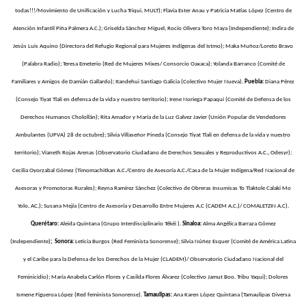
todas!!!/Movimiento de Unificación y Lucha Triqui, MULT); Flavia Ester Anau y Patricia Matías López (Centro de
Atención Infantil Piña Palmera A.C.); Griselda Sánchez Miguel, Rocío Olivera Toro Maya (Independiente); Indira de
Jesús Luis Aquino (Directora del Refugio Regional para Mujeres Indígenas del Istmo); Maka Muñoz/Loreto Bravo
(Palabra Radio); Teresa Emeterio (Red de Mujeres Mixes/ Consorcio Oaxaca); Yolanda Barranco (Comité de
Familiares y Amigos de Damián Gallardo); Itandehui Santiago Galicia (Colectivo Mujer Nueva).
Puebla:
Diana Pérez
(Consejo Tiyat Tlali en defensa de la vida y nuestro territorio); Irene Noriega Papaqui (Comité de Defensa de los
Derechos Humanos Cholollán); Rita Amador y María de la Luz Galvez Javier (Unión Popular de Vendedores
Ambulantes (UPVA) 28 de octubre); Silvia Villaseñor Pineda (Consejo Tiyat Tlali en defensa de la vida y nuestro
territorio); Vianeth Rojas Arenas (Observatorio Ciudadano de Derechos Sexuales y Reproductivos A.C., Odesyr);
Cecilia Oyorzabal Gómez (Timomachitkan A.C./Centro de Asesoría A.C./Casa de la Mujer Indígena/Red Nacional de
Asesoras y Promotoras Rurales); Reyna Ramírez Sánchez (Colectivo de Obreras Insumisas To Tlaktole Calaki Mo
Yolo, AC.); Susana Mejía (Centro de Asesoría y Desarrollo Entre Mujeres A.C (CADEM A.C.)/ COMALETZIN A.C).
Querétaro:
Aleida Quintana (Grupo Interdisciplinario Tékéi ).
Sinaloa:
Alma Angélica Barraza Gómez
(Independiente)
;
Sonora:
Leticia Burgos (Red Feminista Sonorense); Silvia Núñez Esquer (Comité de América Latina
y el Caribe para la Defensa de los Derechos de la Mujer (CLADEM)/ Observatorio Ciudadano Nacional del
Feminicidio); María Anabela Carlón Flores y Casilda Flores Álvarez (Colectivo Jamut Boo. Tribu Yaqui); Dolores
Ismene Figueroa López (Red feminista Sonorense).
Tamaulipas:
Ana Karen López Quintana (Tamaulipas Diversa