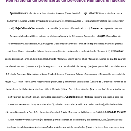
Red Nacional de Defensoras de Derechos Humanos en México
Aguascalientes:
Icela Jaimes y Sara Montes Ramírez (Colectivo Raíz).
Baja California:
Blanca Mesina; Laura
Gutiérrez (Mujeres Unidas Olympia de Gouges A.C.); Margarita Ávalos y Nerida Gaspar Castillo (Colectivo Ollin
Calli).
Baja California Sur
: Artemisa Castro Félix (Fondo Acción Solidaria A.C.).
Campeche:
Argentina Ivonne
Casanova Mendoza (Observatorio de Violencia Social y de Género en Campeche).
Chiapas
: Diana Damián
(Formación y Capacitación A.C); Margarita Guadalupe Martínez Martínez (Independiente); Martha Figueroa
(Mujeres libres); Mercedes Olivera Bustamante (Centro de Derechos de la Mujer de Chiapas A.C).
Chihuahua:
Cecilia Espinosa Martínez, Itzel González, Imelda Marrufa y Yadira Cortés (Red Mesa de Mujeres de Ciudad Juárez);
María Luisa García (Nuestras Hijas de Regreso a Casa); María Hilda de la Vega (Mujeres por México en Chihuahua
A.C); Isela González Díaz (Alianza Sierra Madre); Ivonne Mendoza Salazar (Centro para el Desarrollo Integral de la
Mujer A.C.); Ruth Fierro, Silvia Alejandra Holguín Cinco y Yanimiriam Valdez Baca (Centro de Derechos Humanos de
las Mujeres de Chihuahua, México); Siria Solís Solís (El Barzón); Zulma Méndez (Pacto por la Cultura y Red Mesa
de Mujeres); Susana Molina Medina (Independiente).
Coahuila:
Blanca Martínez (Centro Diocesano para los
Derechos Humanos “Fray Juan de Larios”); Cristina Auerbach ( Familia Pasta de Conchos); Elizabeth Robles
(Servicio Desarrollo y Paz, A.C.); Jaqueline Campbell Dávila (Asesora de la Diócesis de Saltillo).
Ciudad de México:
Lydia Alpizar y Verónica Vidal (Asociación para los derechos de la mujer y el desarrollo, AWID); Diana López
Santiago, Guadalupe Hernández Hernández y Melissa A. Vértiz Hernández (Centro de Derechos Humanos Fray