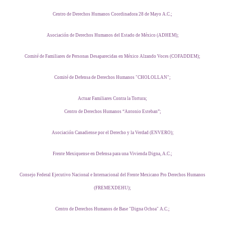
Centro de Derechos Humanos Coordinadora 28 de Mayo A.C.;
Asociación de Derechos Humanos del Estado de México (ADHEM);
Comité de Familiares de Personas Desaparecidas en México Alzando Voces (COFADDEM);
Comité de Defensa de Derechos Humanos "CHOLOLLAN";
Actuar Familiares Contra la Tortura;
Centro de Derechos Humanos “Antonio Esteban”;
Asociación Canadiense por el Derecho y la Verdad (ENVERO);
Frente Mexiquense en Defensa para una Vivienda Digna, A.C.;
Consejo Federal Ejecutivo Nacional e Internacional del Frente Mexicano Pro Derechos Humanos
(FREMEXDEHU);
Centro de Derechos Humanos de Base "Digna Ochoa" A.C.;