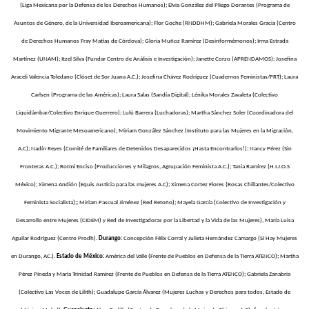
(Liga Mexicana por la Defensa de los Derechos Humanos); Elvia González del Pliego Dorantes (Programa de
Asuntos de Género, de la Universidad Iberoamericana); Flor Goche (RNDDHM); Gabriela Morales Gracia (Centro
de Derechos Humanos Fray Matías de Córdova); Gloria Muñoz Ramírez (Desinformémonos); Irma Estrada
Martínez (UNAM); Itzel Silva (Fundar Centro de Análisis e Investigación); Janette Corzo (APRENDAMOS); Josefina
Araceli Valencia Toledano (Clóset de Sor Juana A.C.); Josefina Chávez Rodríguez (Cuadernos Feministas/PRT); Laura
Carlsen (Programa de las Américas); Laura Salas (Sandía Digital); Lénika Morales Zavaleta (Colectivo
Liquidámbar/Colectivo Enrique Guerrero); Lulú Barrera (Luchadoras); Martha Sánchez Soler (Coordinadora del
Movimiento Migrante Mesoamericano); Miriam González Sánchez (Instituto para las Mujeres en la Migración,
A.C); Nadín Reyes (Comité de Familiares de Detenidos Desaparecidos ¡Hasta Encontrarlos!); Nancy Pérez (Sin
Fronteras A.C.); Rotmi Enciso (Producciones y Milagros, Agrupación Feminista A.C.); Tania Ramírez (H.I.J.O.S
México); Ximena Andión (Equis Justicia para las mujeres A.C); Ximena Cortez Flores (Rosas Chillantes/Colectivo
Feminista Socialista);; Miriam Pascual Jiménez (Red Retoño); Mayela García (Colectivo de Investigación y
Desarrollo entre Mujeres (CIDEM) y Red de Investigadoras por la Libertad y la Vida de las Mujeres), María Luisa
Aguilar Rodríguez (Centro Prodh).
Durango:
Concepción Félix Corral y Julieta Hernández Camargo (Sí Hay Mujeres
en Durango, AC.).
Estado de México:
América del Valle (Frente de Pueblos en Defensa de la Tierra ATENCO); Martha
Pérez Pineda y María Trinidad Ramírez (Frente de Pueblos en Defensa de la Tierra ATENCO); Gabriela Zanabria
(Colectivo Las Voces de Lilith); Guadalupe García Álvarez (Mujeres Luchas y Derechos para todos, Estado de