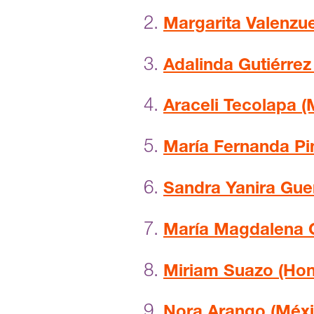
Margarita Valenzu
Adalinda Gutiérrez
Araceli Tecolapa (
María Fernanda Pi
Sandra Yanira Guer
María Magdalena 
Miriam Suazo (Hon
Nora Arango (Méxi