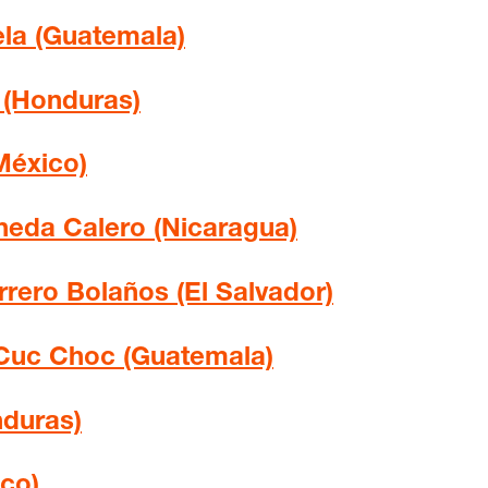
ela (Guatemala)
 (Honduras)
México)
neda Calero (Nicaragua)
rero Bolaños (El Salvador)
Cuc Choc (Guatemala)
duras)
co)