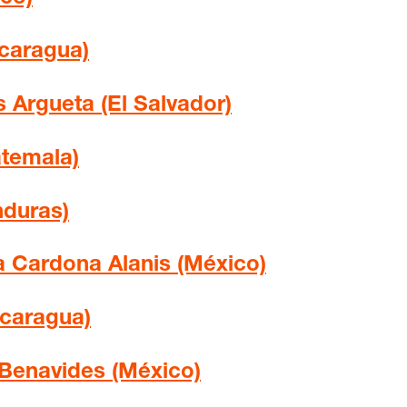
icaragua)
 Argueta (El Salvador)
atemala)
duras)
 Cardona Alanis (México)
icaragua)
 Benavides (México)