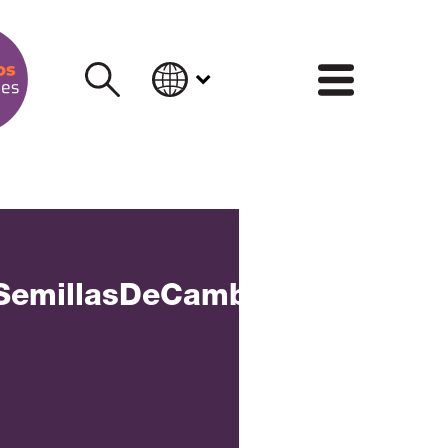
INFORM
SemillasDeCambio