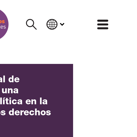
INFORM
al de
 una
ítica en la
os derechos