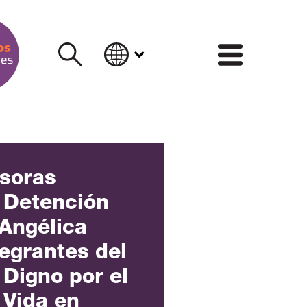
INFORM
soras
Detención
 Angélica
tegrantes del
Digno por el
 Vida en