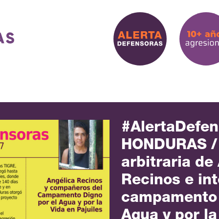
#AlertaDefen
HONDURAS / 
arbitraria de
Recinos e in
campamento 
Agua y por la