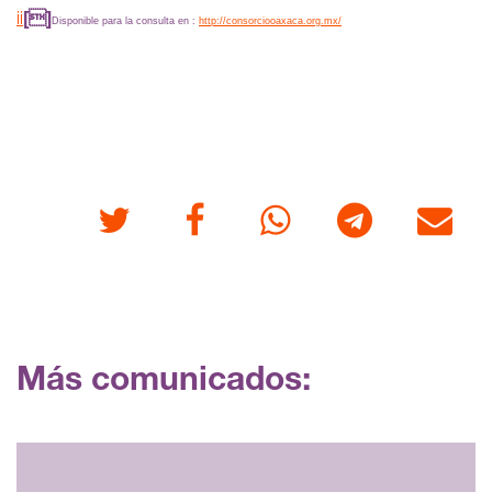
ii

Disponible para la consulta en :
http://consorciooaxaca.org.mx/
Twitter
Facebook
Whatsapp
Telegram
Correo
Más comunicados: