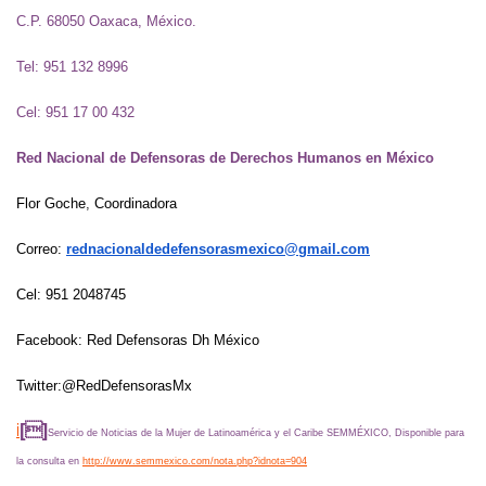
C.P. 68050 Oaxaca, México.
Tel: 951 132 8996
Cel: 951 17 00 432
Red Nacional de Defensoras de Derechos Humanos en México
Flor Goche
,
Coordinadora
Correo:
rednacionaldedefensorasmexico@gmail.com
Cel: 951 2048745
Facebook: Red Defensoras Dh México
Twitter:@RedDefensorasMx
i

Servicio de Noticias de la Mujer de Latinoamérica y el Caribe SEMMÉXICO, Disponible para
la consulta en
http://www.semmexico.com/nota.php?idnota=904