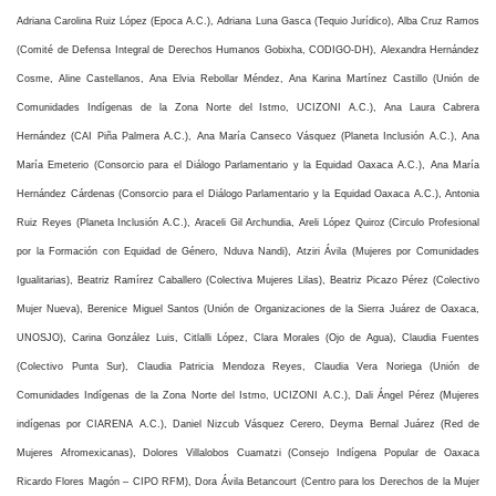
Adriana Carolina Ruiz López (Epoca A.C.), Adriana Luna Gasca (Tequio Jurídico), Alba Cruz Ramos
(Comité de Defensa Integral de Derechos Humanos Gobixha, CODIGO-DH), Alexandra Hernández
Cosme, Aline Castellanos, Ana Elvia Rebollar Méndez, Ana Karina Martínez Castillo (Unión de
Comunidades Indígenas de la Zona Norte del Istmo, UCIZONI A.C.),
Ana Laura Cabrera
Hernández
(CAI Piña Palmera A.C.), Ana María Canseco Vásquez (Planeta Inclusión A.C.), Ana
María Emeterio (Consorcio para el Diálogo Parlamentario y la Equidad Oaxaca A.C.), Ana María
Hernández Cárdenas (Consorcio para el Diálogo Parlamentario y la Equidad Oaxaca A.C.), Antonia
Ruiz Reyes (Planeta Inclusión A.C.),
Araceli Gil Archundia,
Areli López Quiroz (Circulo Profesional
por la Formación con Equidad de Género, Nduva Nandi), Atziri Ávila (Mujeres por Comunidades
Igualitarias), Beatriz Ramírez Caballero (Colectiva Mujeres Lilas), Beatriz Picazo Pérez (Colectivo
Mujer Nueva), Berenice Miguel Santos (Unión de Organizaciones de la Sierra Juárez de Oaxaca,
UNOSJO), Carina González Luis, Citlalli López, Clara Morales (Ojo de Agua), Claudia Fuentes
(Colectivo Punta Sur), Claudia Patricia Mendoza Reyes, Claudia Vera Noriega (Unión de
Comunidades Indígenas de la Zona Norte del Istmo, UCIZONI A.C.), Dali Ángel Pérez (Mujeres
indígenas por CIARENA A.C.), Daniel Nizcub Vásquez Cerero, Deyma Bernal Juárez (Red de
Mujeres Afromexicanas),
Dolores Villalobos Cuamatzi (Consejo Indígena Popular de Oaxaca
Ricardo Flores Magón – CIPO RFM),
Dora Ávila Betancourt (Centro para los Derechos de la Mujer