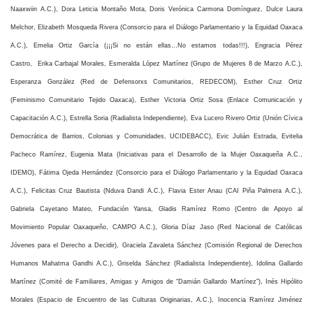
Naaxwiin A.C.), Dora Leticia Montaño Mota, Doris Verónica Carmona Domínguez, Dulce Laura
Melchor,
Elizabeth Mosqueda Rivera (Consorcio para el Diálogo Parlamentario y la Equidad Oaxaca
A.C.),
Emelia Ortiz García (¡¡¡Si no están ellas…No estamos todas!!!),
Engracia Pérez
Castro,
Erika Carbajal Morales, Esmeralda López Martínez (Grupo de Mujeres 8 de Marzo A.C.),
Esperanza González
(Red de Defensorxs Comunitarios, REDECOM)
, Esther Cruz Ortiz
(Feminismo Comunitario Tejido Oaxaca), Esther Victoria Ortiz Sosa (Enlace Comunicación y
Capacitación A.C.), Estrella Soria (Radialista Independiente), Eva Lucero Rivero Ortiz (Unión Cívica
Democrática de Barrios, Colonias y Comunidades, UCIDEBACC), Evic Julián Estrada, Evitelia
Pacheco Ramírez, Eugenia Mata (Iniciativas para el Desarrollo de la Mujer Oaxaqueña A.C.,
IDEMO), Fátima Ojeda Hernández (Consorcio para el Diálogo Parlamentario y la Equidad Oaxaca
A.C.),
Felicitas Cruz Bautista (Nduva Dandi A.C.),
Flavia Ester Anau (CAI Piña Palmera A.C.),
Gabriela Cayetano Mateo, Fundación Yansa, Gladis Ramírez Romo (Centro de Apoyo al
Movimiento Popular Oaxaqueño, CAMPO A.C.), Gloria Díaz Jaso (Red Nacional de Católicas
Jóvenes para el Derecho a Decidir), Graciela Zavaleta Sánchez (Comisión Regional de Derechos
Humanos Mahatma Gandhi A.C.), Griselda Sánchez (Radialista Independiente), Idolina Gallardo
Martínez (Comité de Familiares, Amigas y Amigos de “Damián Gallardo Martínez”),
Inés Hipólito
Morales (Espacio de Encuentro de las Culturas Originarias, A.C.),
Inocencia Ramírez Jiménez