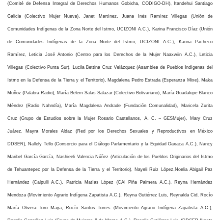
(Comité de Defensa Integral de Derechos Humanos Gobixha, CODIGO-DH), Itandehui Santiago
Galicia (Colectivo Mujer Nueva), Janet Martínez, Juana Inés Ramírez Villegas (Unión de
Comunidades Indígenas de la Zona Norte del Istmo, UCIZONI A.C.), Karina Francisco Díaz (Unión
de Comunidades Indígenas de la Zona Norte del Istmo, UCIZONI A.C.), Karina Pacheco
Ramírez,
Leticia José Antonio
(Centro para los Derechos de la Mujer Naaxwiin A.C.), Leticia
Villegas (Colectivo Punta Sur), Lucila Bettina Cruz Velázquez (Asamblea de Pueblos Indígenas del
Istmo en la Defensa de la Tierra y el Territorio), Magdalena Pedro Estrada (Esperanza Mixe), Maka
Muñoz (Palabra Radio), María Belem Salas Salazar (Colectivo Bolivariano), María Guadalupe Blanco
Méndez (Radio Nahndía), María Magdalena Andrade (Fundación Comunalidad),
Maricela Zurita
Cruz (Grupo de Estudios sobre la Mujer Rosario Castellanos, A. C. – GESMujer), Mary Cruz
Juárez, Mayra Morales Aldaz (Red por los Derechos Sexuales y Reproductivos en México
DDSER),
Nallely Tello (Consorcio para el Diálogo Parlamentario y la Equidad Oaxaca A.C.), Nancy
Maribel García García,
Nashieeli Valencia Núñez (Articulación de los Pueblos Originarios del Istmo
de Tehuantepec por la Defensa de la Tierra y el Territorio), Nayeli Ruiz López,
Noelia Abigail Paz
Hernández (Calpulli A.C.), Patricia Matías López (CAI Piña Palmera A.C.), Reyna Hernández
Mendoza (Movimiento Agrario Indígena Zapatista A.C.), Reyna Gutiérrez Luis, Reynalda Cid, Rocío
María Olivera Toro Maya, Rocío Santos Torres (Movimiento Agrario Indígena Zapatista A.C.),