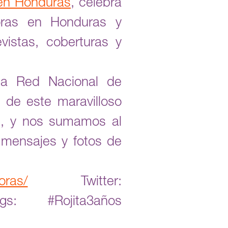
en Honduras
, celebra
oras en Honduras y
istas, coberturas y
la Red Nacional de
de este maravilloso
e, y nos sumamos al
 mensajes y fotos de
oras/
Twitter:
s: #Rojita3años