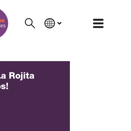
INFORM
a Rojita
s!