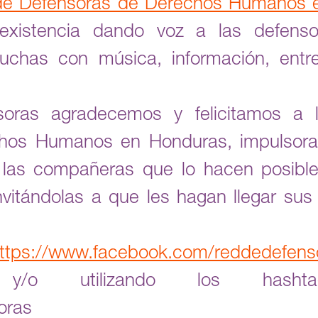
de Defensoras de Derechos Humanos 
existencia dando voz a las defens
chas con música, información, entrev
soras agradecemos y felicitamos a 
hos Humanos en Honduras, impulsora 
s las compañeras que lo hacen posibl
nvitándolas a que les hagan llegar sus
ttps://www.facebook.com/reddedefens
n y/o utilizando los hashtag
oras