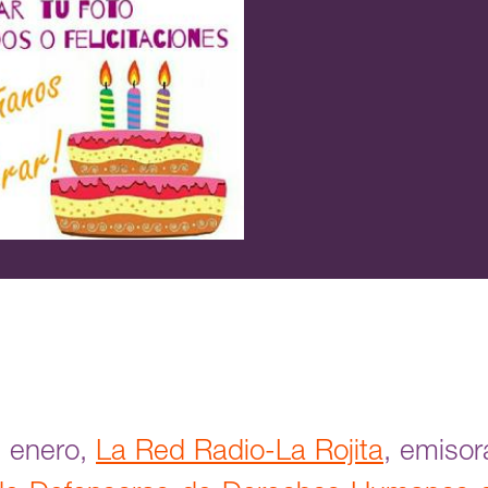
e enero,
La Red Radio-La Rojita
, emisor