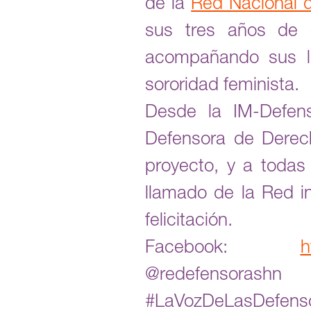
de la
Red Nacional 
sus tres años de 
acompañando sus lu
sororidad feminista.
Desde la IM-Defen
Defensora de Derec
proyecto, y a toda
llamado de la Red i
felicitación.
Facebook:
h
@redefensorash
#LaVozDeLasDefens