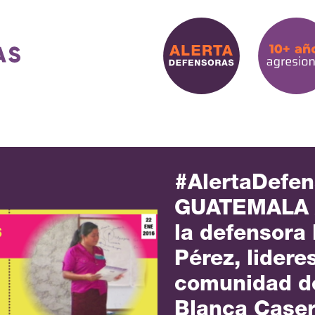
#AlertaDefen
GUATEMALA /
la defensora
Pérez, lidere
comunidad de
Blanca Caser