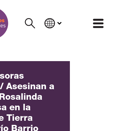
INFORM
soras
 Asesinan a
 Rosalinda
sa en la
 Tierra
ío Barrio