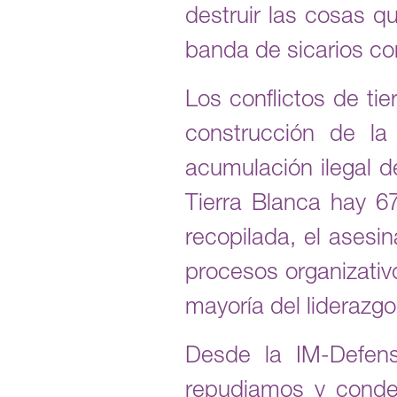
destruir las cosas q
banda de sicarios co
Los conflictos de tie
construcción de la
acumulación ilegal d
Tierra Blanca hay 6
recopilada, el asesi
procesos organizativ
mayoría del liderazg
Desde la IM-Defen
repudiamos y conde