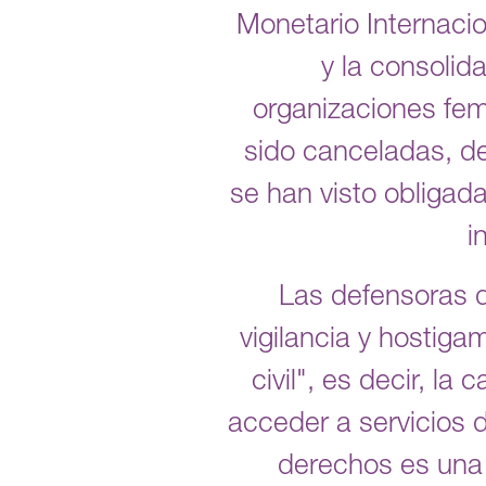
Monetario Internaci
y la consolid
organizaciones fem
sido canceladas, d
se han visto obligad
i
Las defensoras q
vigilancia y hostig
civil", es decir, l
acceder a servicios 
derechos es una