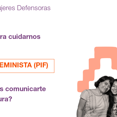
ujeres Defensoras
ara cuidarnos
MINISTA (PIF)
es comunicarte
ura?