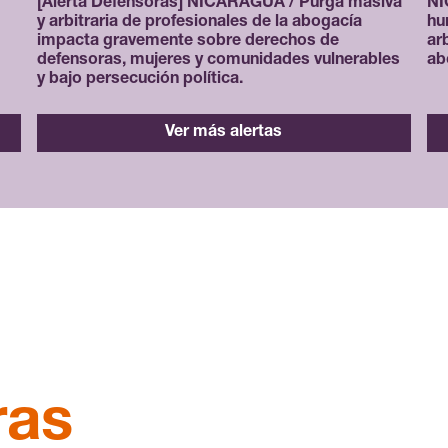
[Alerta Defensoras] NICARAGUA / Purga masiva
NI
y arbitraria de profesionales de la abogacía
hu
impacta gravemente sobre derechos de
ar
defensoras, mujeres y comunidades vulnerables
ab
y bajo persecución política.
Ver más alertas
ras