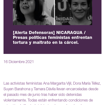
[Alerta Defensoras] NICARAGUA /
Presas políticas feministas enfrentan
tortura y maltrato en la cárcel.
16 Diciembre 2021
Las activistas feministas Ana Margarita Vijil, Dora María Téllez,
Suyen Barahona y Tamara Dávila llevan encarceladas desde
el pasado mes de junio tras haber sido detenidas
violentamente. Todas están enfrentando condiciones de